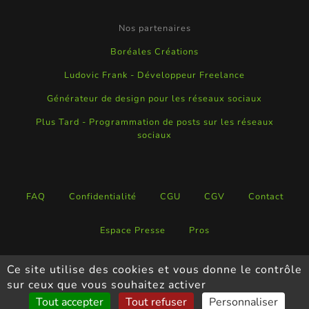
Nos partenaires
Boréales Créations
Ludovic Frank - Développeur Freelance
Générateur de design pour les réseaux sociaux
Plus Tard - Programmation de posts sur les réseaux
sociaux
FAQ
Confidentialité
CGU
CGV
Contact
Espace Presse
Pros
Ce site utilise des cookies et vous donne le contrôle
Copyright ©
Neartrip
-
2026
sur ceux que vous souhaitez activer
Tout accepter
Tout refuser
Personnaliser