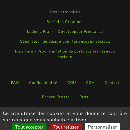
Nos partenaires
Boréales Créations
Ludovic Frank - Développeur Freelance
Générateur de design pour les réseaux sociaux
Plus Tard - Programmation de posts sur les réseaux
sociaux
FAQ
Confidentialité
CGU
CGV
Contact
Espace Presse
Pros
Ce site utilise des cookies et vous donne le contrôle
Copyright ©
Neartrip
-
2026
sur ceux que vous souhaitez activer
Tout accepter
Tout refuser
Personnaliser