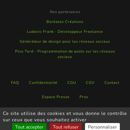
Nos partenaires
Boréales Créations
Ludovic Frank - Développeur Freelance
Générateur de design pour les réseaux sociaux
Plus Tard - Programmation de posts sur les réseaux
sociaux
FAQ
Confidentialité
CGU
CGV
Contact
Espace Presse
Pros
Ce site utilise des cookies et vous donne le contrôle
Copyright ©
Neartrip
-
2026
sur ceux que vous souhaitez activer
Tout accepter
Tout refuser
Personnaliser